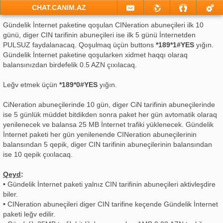
CHAT.CANIM.AZ
Gündelik İnternet paketine qoşulan CINeration abuneçileri ilk 10
günü, diger CIN tarifinin abuneçileri ise ilk 5 günü İnternetden
PULSUZ faydalanacaq. Qoşulmaq üçün buttons
*189*1#YES
yığın.
Gündelik İnternet paketine qoşularken xidmet haqqı olaraq
balansınızdan birdefelik 0.5 AZN çıxılacaq.
Leğv etmek üçün
*189*0#YES
yığın.
CiNeration abuneçilerinde 10 gün, diger CiN tarifinin abuneçilerinde
ise 5 günlük müddet bitdikden sonra paket her gün avtomatik olaraq
yenilenecek ve balansa 25 MB İnternet trafiki yüklenecek. Gündelik
İnternet paketi her gün yenilenende CINeration abuneçilerinin
balansından 5 qepik, diger CIN tarifinin abuneçilerinin balansından
ise 10 qepik çıxılacaq.
Qeyd
:
•
Gündelik İnternet paketi yalnız CIN tarifinin abuneçileri aktivleşdire
biler.
•
CINeration abuneçileri diger CIN tarifine keçende Gündelik İnternet
paketi leğv edilir.