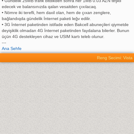
•
Gündelik 25MB trafik bitdikden sonra her 1MB 0.03 AZN teşkil
edecek ve balansınızda qalan vesaitden çıxılacaq.
•
Nömre iki terefli, hem daxil olan, hem de çıxan zenglere,
bağlandıqda gündelik İnternet paketi leğv edilir.
•
3G İnternet paketinden istifade eden Bakcell abuneçileri qiymetde
deyişiklik olmadan 4G İnternet paketinden faydalana bilerler. Bunun
üçün 4G destekleyen cihaz ve USIM kartı teleb olunur.
---
Ana Sehfe
Reng Secimi: Vista