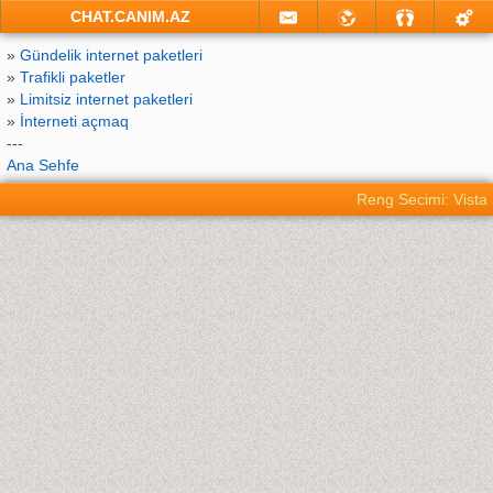
CHAT.CANIM.AZ
»
Gündelik internet paketleri
»
Trafikli paketler
»
Limitsiz internet paketleri
»
İnterneti açmaq
---
Ana Sehfe
Reng Secimi: Vista