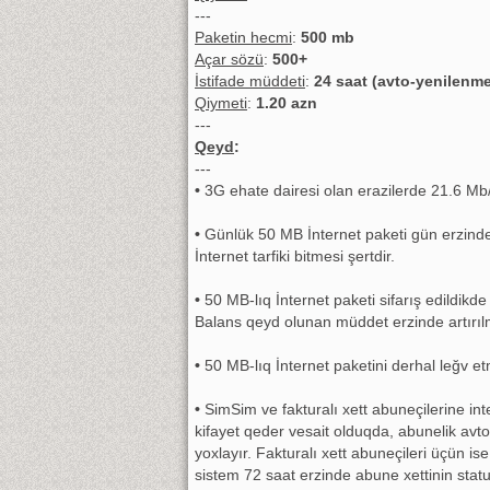
---
Paketin hecmi
:
500 mb
Açar sözü
:
500+
İstifade müddeti
:
24 saat (avto-yenilenme
Qiymeti
:
1.20 azn
---
Qeyd
:
---
•
3G ehate dairesi olan erazilerde 21.6 Mb/s
•
​Günlük 50 MB İnternet paketi gün erzinde b
İnternet tarfiki bitmesi şertdir.
•
50 MB-lıq İnternet paketi sifarış edildikd
Balans qeyd olunan müddet erzinde artırılm
•
50 MB-lıq İnternet paketini derhal leğv 
•
SimSim ve fakturalı xett abuneçilerine in
kifayet qeder vesait olduqda, abunelik avto
yoxlayır. Fakturalı xett abuneçileri üçün is
sistem 72 saat erzinde abune xettinin stat