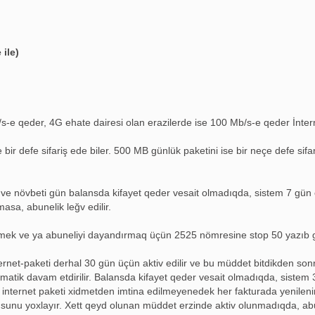
 ile)
-e qeder, 4G ehate dairesi olan erazilerde ise 100 Mb/s-e qeder İnterne
ir defe sifariş ede biler. 500 MB günlük paketini ise bir neçe defe sifari
e ve növbeti gün balansda kifayet qeder vesait olmadıqda, sistem 7 gün e
asa, abunelik leğv edilir.
etmek ve ya abuneliyi dayandırmaq üçün 2525 nömresine stop 50 yazıb 
ternet-paketi derhal 30 gün üçün aktiv edilir ve bu müddet bitdikden so
matik davam etdirilir. Balansda kifayet qeder vesait olmadıqda, sistem 
e internet paketi xidmetden imtina edilmeyenedek her fakturada yenilenir.
usunu yoxlayır. Xett qeyd olunan müddet erzinde aktiv olunmadıqda, abun