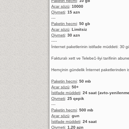
Paketin hecmi
:
10 gb
Açar sözü
:
10000
Qiymeti
:
15 azn
---
Paketin hecmi
:
50 gb
Açar sözü
:
Limitsiz
Qiymeti
:
30 azn
----
İnternet paketlerinin istifade müddeti: 30 g
Fakturalı xett ve Telebe1-liyi tarifinin abu
Hemçinin gündelik İnternet paketlerinden is
Paketin hecmi
:
50 mb
Açar sözü
:
50+
İstifade müddeti
:
24 saat (avto-yenilenme
Qiymeti
:
25 qepik
---
Paketin hecmi
:
500 mb
Açar sözü
:
gun
İstifade müddeti
:
24 saat
Qiymeti
:
1.20 azn