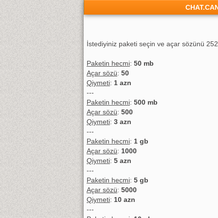
CHAT.CA
İstediyiniz paketi seçin ve açar sözünü 25
Paketin hecmi
:
50 mb
Açar sözü
:
50
Qiymeti
:
1 azn
---
Paketin hecmi
:
500 mb
Açar sözü
:
500
Qiymeti
:
3 azn
---
Paketin hecmi
:
1 gb
Açar sözü
:
1000
Qiymeti
:
5 azn
---
Paketin hecmi
:
5 gb
Açar sözü
:
5000
Qiymeti
:
10 azn
---