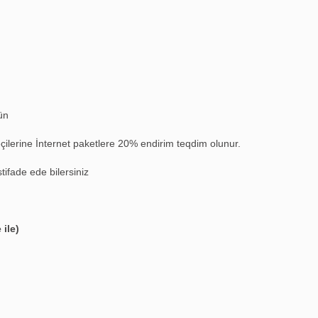
ün
neçilerine İnternet paketlere 20% endirim teqdim olunur.
tifade ede bilersiniz
 ile)