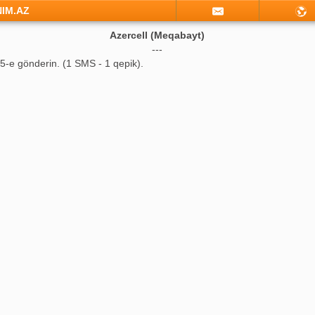
NIM.AZ
Azercell (Meqabayt)
---
25-e gönderin. (1 SMS - 1 qepik).