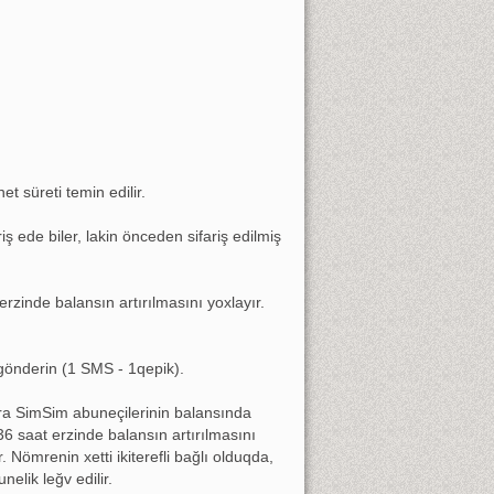
t süreti temin edilir.
ş ede biler, lakin önceden sifariş edilmiş
rzinde balansın artırılmasını yoxlayır.
gönderin (1 SMS - 1qepik).
nra SimSim abuneçilerinin balansında
36 saat erzinde balansın artırılmasını
 Nömrenin xetti ikiterefli bağlı olduqda,
elik leğv edilir.