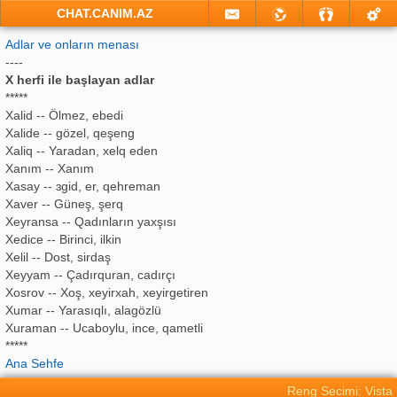
CHAT.CANIM.AZ
Adlar ve onların menası
----
X herfi ile başlayan adlar
*****
Xalid -- Ölmez, ebedi
Xalide -- gözel, qeşeng
Xaliq -- Yaradan, xelq eden
Xanım -- Xanım
Xasay -- ɜgid, er, qehreman
Xaver -- Güneş, şerq
Xeyransa -- Qadınların yaxşısı
Xedice -- Birinci, ilkin
Xelil -- Dost, sirdaş
Xeyyam -- Çadırquran, cadırçı
Xosrov -- Xoş, xeyirxah, xeyirgetiren
Xumar -- Yarasıqlı, alagözlü
Xuraman -- Ucaboylu, ince, qametli
*****
Ana Sehfe
Reng Secimi: Vista