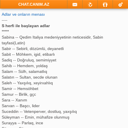
CHAT.CANIM.AZ
Adlar ve onların menası
----
S herfi ile başlayan adlar
*****
Sabina -- Qedim Italiya medeniyyetinin neticesidir, Sabin
tayfasi(Latin)
Sabir -- Sebirli, dözümlü, deyanetli
Sabit -- Möhkem, igid, etibarlı
Sadiq -- Doğruluq, semimiyyet
Sahib -- Hemdem, yoldaş
Salam -- Sülh, salamatlıq
Salatın -- Sultan, secde olunan
Saleh -- Yaxşılıq, xeyirxahlıq
Samir -- Hemsöhbet
Samur -- Birlik, gçc
Sara -- Xanım
Sarvan -- Başcı, lider
Suceddin -- Vetenperver, dostluq, yaxşılıq
Süleyman -- Emin, mühafize olunmuş
Surayya -- Parlaq, ince