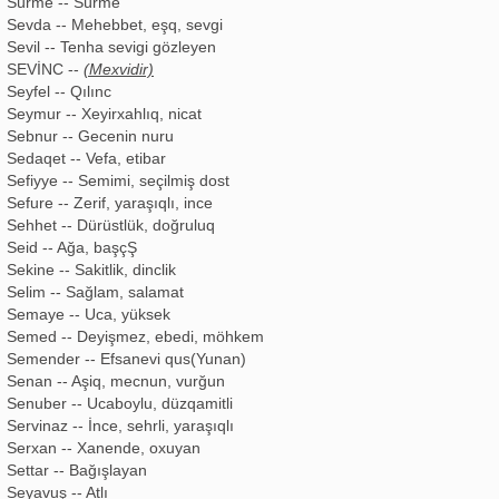
Sürme -- Sürme
Sevda -- Mehebbet, eşq, sevgi
Sevil -- Tenha sevigi gözleyen
SEVİNC --
(Mexvidir)
Seyfel -- Qılınc
Seymur -- Xeyirxahlıq, nicat
Sebnur -- Gecenin nuru
Sedaqet -- Vefa, etibar
Sefiyye -- Semimi, seçilmiş dost
Sefure -- Zerif, yaraşıqlı, ince
Sehhet -- Dürüstlük, doğruluq
Seid -- Ağa, başçŞ
Sekine -- Sakitlik, dinclik
Selim -- Sağlam, salamat
Semaye -- Uca, yüksek
Semed -- Deyişmez, ebedi, möhkem
Semender -- Efsanevi qus(Yunan)
Senan -- Aşiq, mecnun, vurğun
Senuber -- Ucaboylu, düzqamitli
Servinaz -- İnce, sehrli, yaraşıqlı
Serxan -- Xanende, oxuyan
Settar -- Bağışlayan
Seyavuş -- Atlı