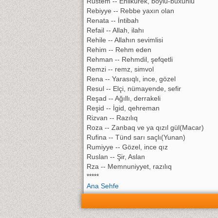
Rüstem -- Enlikürek, boylu-buxunlu
Rebiyye -- Rebbe yaxın olan
Renata -- İntibah
Refail -- Allah, ilahı
Rehile -- Allahın sevimlisi
Rehim -- Rehm eden
Rehman -- Rehmdil, şefqetli
Remzi -- remz, simvol
Rena -- Yarasıqlı, ince, gözel
Resul -- Elçi, nümayende, sefir
Reşad -- Ağıllı, derrakeli
Reşid -- İgid, qehreman
Rizvan -- Razılıq
Roza -- Zanbaq ve ya qızıl gül(Macar)
Rufina -- Tünd sarı saçlı(Yunan)
Rumiyye -- Gözel, ince qız
Ruslan -- Şir, Aslan
Rza -- Memnuniyyet, razılıq
*****
Ana Sehfe