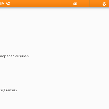
NIM.AZ
qabaqcadan düşünen
si(Fransız)