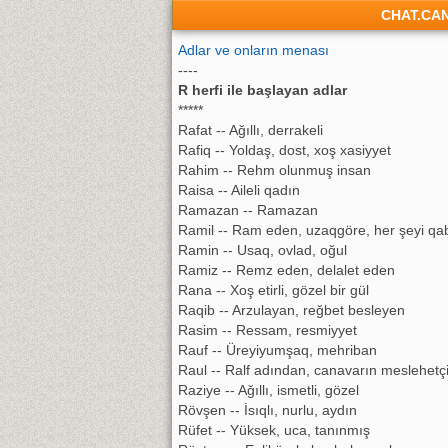
CHAT.CA
Adlar ve onların menası
----
R herfi ile başlayan adlar
*****
Rafat -- Ağıllı, derrakeli
Rafiq -- Yoldaş, dost, xoş xasiyyet
Rahim -- Rehm olunmuş insan
Raisa -- Aileli qadın
Ramazan -- Ramazan
Ramil -- Ram eden, uzaqgöre, her şeyi 
Ramin -- Usaq, ovlad, oğul
Ramiz -- Remz eden, delalet eden
Rana -- Xoş etirli, gözel bir gül
Raqib -- Arzulayan, reğbet besleyen
Rasim -- Ressam, resmiyyet
Rauf -- Üreyiyumşaq, mehriban
Raul -- Ralf adından, canavarın meslehetçi
Raziye -- Ağıllı, ismetli, gözel
Rövşen -- İsıqlı, nurlu, aydın
Rüfet -- Yüksek, uca, tanınmış