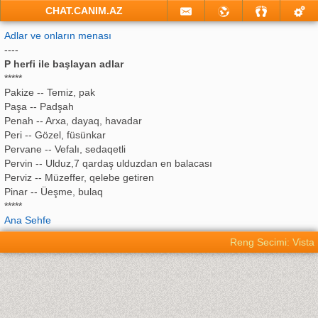
CHAT.CANIM.AZ
Adlar ve onların menası
----
P herfi ile başlayan adlar
*****
Pakize -- Temiz, pak
Paşa -- Padşah
Penah -- Arxa, dayaq, havadar
Peri -- Gözel, füsünkar
Pervane -- Vefalı, sedaqetli
Pervin -- Ulduz,7 qardaş ulduzdan en balacası
Perviz -- Müzeffer, qelebe getiren
Pinar -- Üeşme, bulaq
*****
Ana Sehfe
Reng Secimi: Vista