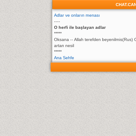
CHAT.CA
Adlar ve onların menası
----
O herfi ile başlayan adlar
*****
Oksana -- Allah terefden beyenilmis(Rus) 
artan nesil
*****
Ana Sehfe