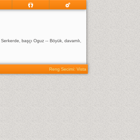
 Serkerde, başçı Oguz -- Böyük, davamlı,
Reng Secimi: Vista