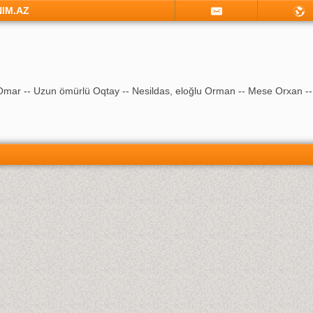
NIM.AZ
Omar -- Uzun ömürlü Oqtay -- Nesildas, eloğlu Orman -- Mese Orxan --