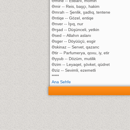
Əmine -- Etibarlı, momin
Əmir -- Reis, başçı, hakim
Əmrah -- Şenlik, şadlıq, tentene
Əntiqe -- Gözel, entiqe
Ənver -- İşıq, nur
Ərşad -- Düşünceli, yetkin
Əsed -- Allahın aslanı
Əsger -- Döyüüçü, esgir
Əskinaz -- Servet, qazanc
Ətir -- Parfumerya, qoxu, iy, etir
Əyyub -- Dözüm, mutilik
Əzim -- Leyaqet, şövket, qüdret
Əziz -- Sevimli, ezemetli
*****
Ana Sehfe