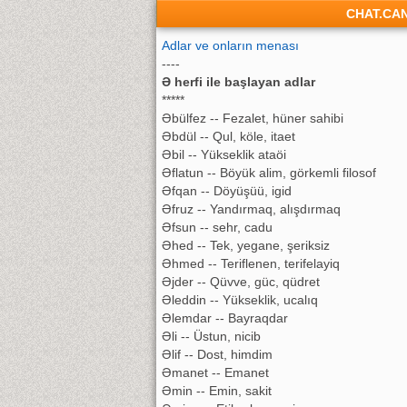
CHAT.CA
Adlar ve onların menası
----
Ə herfi ile başlayan adlar
*****
Əbülfez -- Fezalet, hüner sahibi
Əbdül -- Qul, köle, itaet
Əbil -- Yükseklik ataöi
Əflatun -- Böyük alim, görkemli filosof
Əfqan -- Döyüşüü, igid
Əfruz -- Yandırmaq, alışdırmaq
Əfsun -- sehr, cadu
Əhed -- Tek, yegane, şeriksiz
Əhmed -- Teriflenen, terifelayiq
Əjder -- Qüvve, güc, qüdret
Əleddin -- Yükseklik, ucalıq
Əlemdar -- Bayraqdar
Əli -- Üstun, nicib
Əlif -- Dost, himdim
Əmanet -- Emanet
Əmin -- Emin, sakit