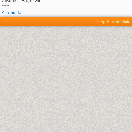
Cevahir -- Hal, ehval
*****
Ana Sehfe
Reng Secimi: Vista