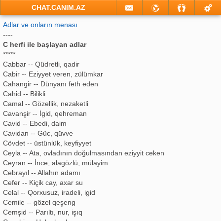
CHAT.CANIM.AZ
Adlar ve onların menası
----
C herfi ile başlayan adlar
*****
Cabbar -- Qüdretli, qadir
Cabir -- Eziyyet veren, zülümkar
Cahangir -- Dünyanı feth eden
Cahid -- Bilikli
Camal -- Gözellik, nezaketli
Cavanşir -- İgid, qehreman
Cavid -- Ebedi, daim
Cavidan -- Güc, qüvve
Cövdet -- üstünlük, keyfiyyet
Ceyla -- Ata, ovladının doğulmasından eziyyit ceken
Ceyran -- İnce, alagözlü, mülayim
Cebrayıl -- Allahın adamı
Cefer -- Kiçik cay, axar su
Celal -- Qorxusuz, iradeli, igid
Cemile -- gözel qeşeng
Cemşid -- Parıltı, nur, işıq