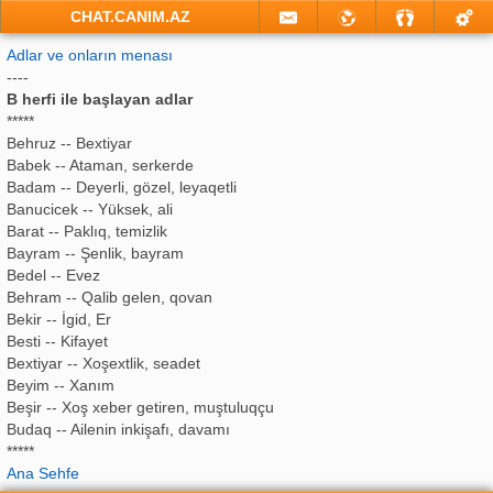
CHAT.CANIM.AZ
Adlar ve onların menası
----
B herfi ile başlayan adlar
*****
Behruz -- Bextiyar
Babek -- Ataman, serkerde
Badam -- Deyerli, gözel, leyaqetli
Banucicek -- Yüksek, ali
Barat -- Paklıq, temizlik
Bayram -- Şenlik, bayram
Bedel -- Evez
Behram -- Qalib gelen, qovan
Bekir -- İgid, Er
Besti -- Kifayet
Bextiyar -- Xoşextlik, seadet
Beyim -- Xanım
Beşir -- Xoş xeber getiren, muştuluqçu
Budaq -- Ailenin inkişafı, davamı
*****
Ana Sehfe