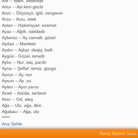
Arif -- Bilen, xeberdar
Artur -- Ayi kimi güclü
Aruz -- Döyüsçü, igid, cengaver
Arzu -- Arzu, istek
Aslan -- Hakimiyyet, ezemet
Ayaz -- Ağıllı, istedadlı
Aybeniz -- Ay camallı, gözel
Aydan -- Menfeet
Aydın -- Aşkar, deqiq, belli
Aygün - Gözel, ismetli
Aylın -- Nur, isiq, parıltı
Ayna -- Şeffaf, temiz, güzgü
Aynur -- Ay, nur
Aysun -- Ay ,su
Ayten -- Ayın yarısı
Azad -- Asüde, serbest
Azer -- Od, ateş
Ağa -- Ulu, ağa, ilkin
Ağabacı -- Ağa, ulu
*****
Ana Sehfe
Reng Secimi: Vista