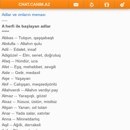
CHAT.CANIM.AZ
Adlar ve onların menası
----
A herfi ile başlayan adlar
*****
Abbas -- Tutqun, qaşqabaqlı
Abdulla -- Allahın qulu
Adil -- Edalet, insaf
Adigözel -- Elm, senet, doğruluq
Afaq -- Hündür, uca
Afet -- Eşq, mehebbet, sevgili
Aide -- Gelir, medaxil
Aişe -- Yaşayan
Akif -- Calışqan, meqsedyönlü
Allahverdi -- Allahın verdiyi pay
Almaz -- Yaraşıqlı, gözel
Alxaz -- Xüsusi, üstün, misilsiz
Alişan -- Yanan, od tutan
Anar -- Yada salar, xatırlar
Anna -- Minnetdarlıq
Aqil -- Ağıllı, derrakeli