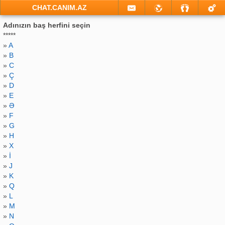
CHAT.CANIM.AZ
Adınızın baş herfini seçin
*****
»
A
»
B
»
C
»
Ç
»
D
»
E
»
Ə
»
F
»
G
»
H
»
X
»
İ
»
J
»
K
»
Q
»
L
»
M
»
N