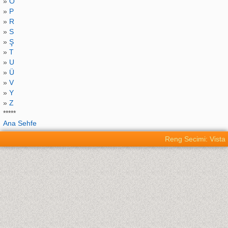
»
O
»
P
»
R
»
S
»
Ş
»
T
»
U
»
Ü
»
V
»
Y
»
Z
*****
Ana Sehfe
Reng Secimi: Vista