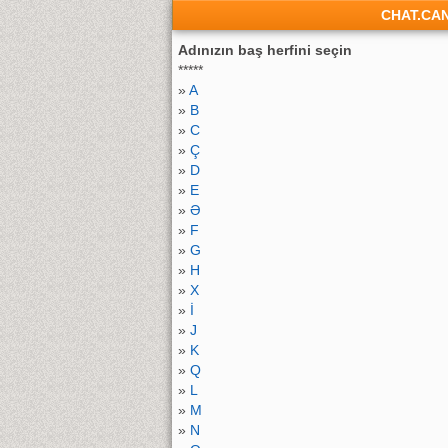
CHAT.CA
Adınızın baş herfini seçin
*****
»
A
»
B
»
C
»
Ç
»
D
»
E
»
Ə
»
F
»
G
»
H
»
X
»
İ
»
J
»
K
»
Q
»
L
»
M
»
N