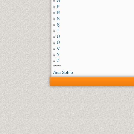
»
O
»
P
»
R
»
S
»
Ş
»
T
»
U
»
Ü
»
V
»
Y
»
Z
*****
Ana Sehfe