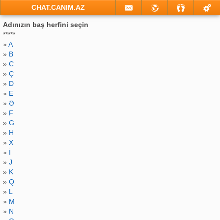
CHAT.CANIM.AZ
Adınızın baş herfini seçin
*****
»
A
»
B
»
C
»
Ç
»
D
»
E
»
Ə
»
F
»
G
»
H
»
X
»
İ
»
J
»
K
»
Q
»
L
»
M
»
N