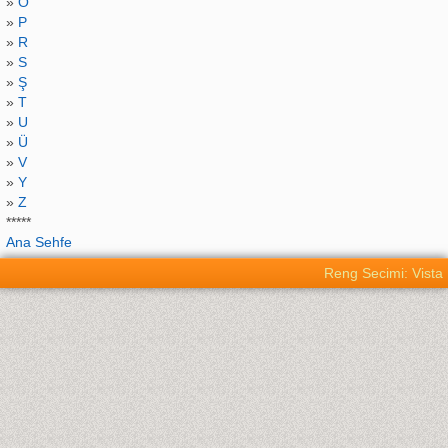
»
O
»
P
»
R
»
S
»
Ş
»
T
»
U
»
Ü
»
V
»
Y
»
Z
*****
Ana Sehfe
Reng Secimi: Vista