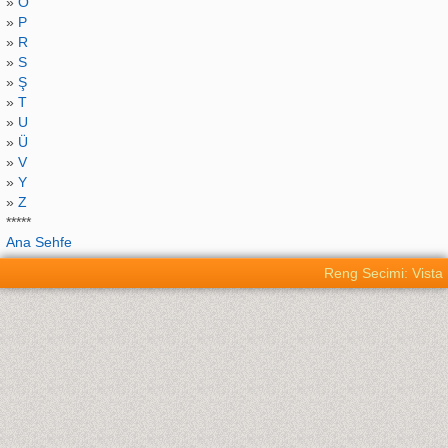
»
O
»
P
»
R
»
S
»
Ş
»
T
»
U
»
Ü
»
V
»
Y
»
Z
*****
Ana Sehfe
Reng Secimi: Vista