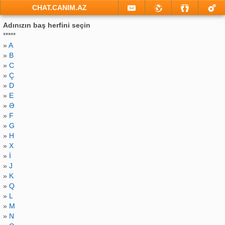
CHAT.CANIM.AZ
Adınızın baş herfini seçin
*****
»
A
»
B
»
C
»
Ç
»
D
»
E
»
Ə
»
F
»
G
»
H
»
X
»
İ
»
J
»
K
»
Q
»
L
»
M
»
N