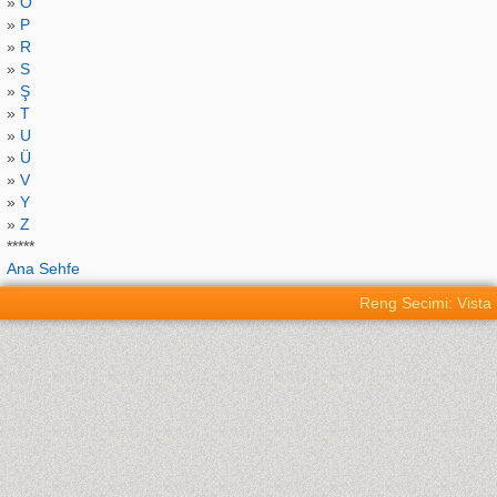
»
O
»
P
»
R
»
S
»
Ş
»
T
»
U
»
Ü
»
V
»
Y
»
Z
*****
Ana Sehfe
Reng Secimi: Vista