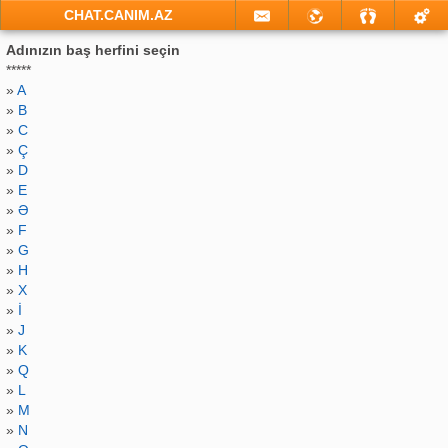
CHAT.CANIM.AZ
Adınızın baş herfini seçin
*****
»
A
»
B
»
C
»
Ç
»
D
»
E
»
Ə
»
F
»
G
»
H
»
X
»
İ
»
J
»
K
»
Q
»
L
»
M
»
N