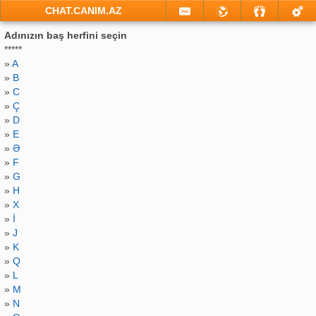
CHAT.CANIM.AZ
Adınızın baş herfini seçin
*****
»
A
»
B
»
C
»
Ç
»
D
»
E
»
Ə
»
F
»
G
»
H
»
X
»
İ
»
J
»
K
»
Q
»
L
»
M
»
N