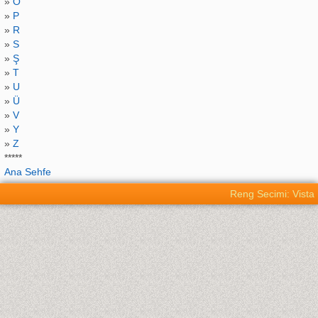
»
O
»
P
»
R
»
S
»
Ş
»
T
»
U
»
Ü
»
V
»
Y
»
Z
*****
Ana Sehfe
Reng Secimi: Vista