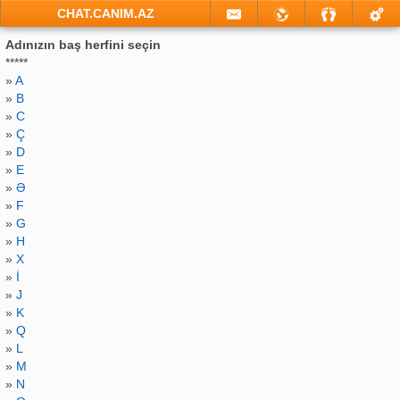
CHAT.CANIM.AZ
Adınızın baş herfini seçin
*****
»
A
»
B
»
C
»
Ç
»
D
»
E
»
Ə
»
F
»
G
»
H
»
X
»
İ
»
J
»
K
»
Q
»
L
»
M
»
N