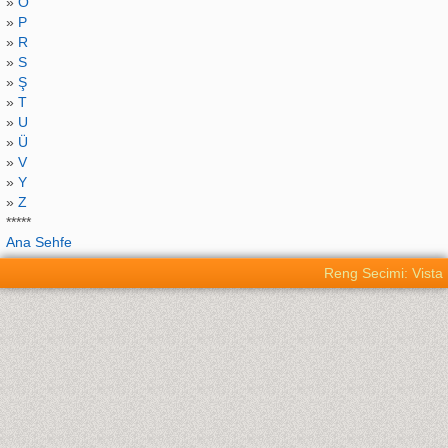
»
O
»
P
»
R
»
S
»
Ş
»
T
»
U
»
Ü
»
V
»
Y
»
Z
*****
Ana Sehfe
Reng Secimi: Vista