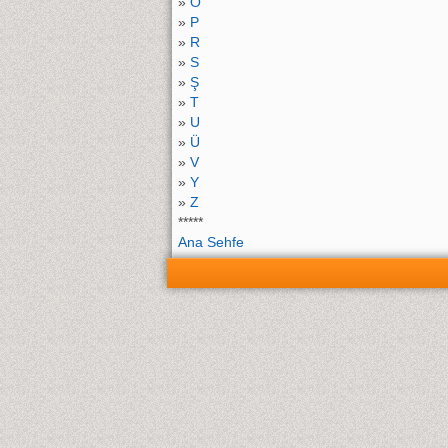
»
O
»
P
»
R
»
S
»
Ş
»
T
»
U
»
Ü
»
V
»
Y
»
Z
*****
Ana Sehfe