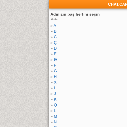
CHAT.CA
Adınızın baş herfini seçin
*****
»
A
»
B
»
C
»
Ç
»
D
»
E
»
Ə
»
F
»
G
»
H
»
X
»
İ
»
J
»
K
»
Q
»
L
»
M
»
N